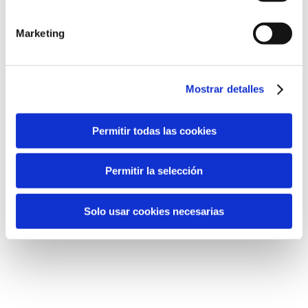
Marketing
Mostrar detalles
Permitir todas las cookies
Permitir la selección
La sandía bouquet refresca la
Solo usar cookies necesarias
carrera de la mujer de Granada