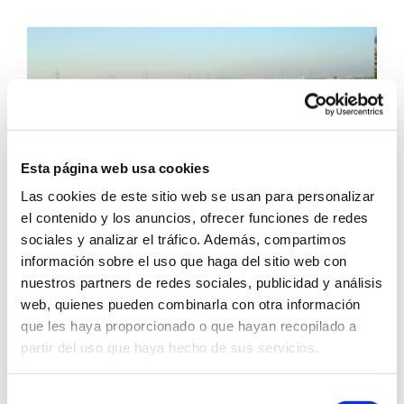
Esta página web usa cookies
Las cookies de este sitio web se usan para personalizar
el contenido y los anuncios, ofrecer funciones de redes
sociales y analizar el tráfico. Además, compartimos
información sobre el uso que haga del sitio web con
El equivalente a plantar 99.752 árboles
nuestros partners de redes sociales, publicidad y análisis
web, quienes pueden combinarla con otra información
Cumplidos los tres primeros trimestres del año 2013, el
que les haya proporcionado o que hayan recopilado a
rendimiento de la planta solar fotovoltaica situada en la
partir del uso que haya hecho de sus servicios.
cubierta de nuestro almacén en Torrent (Valencia) es de
759.463 Kw/h. Con la energía generada de forma limpia en
este periodo: Hemos [...]
Selección