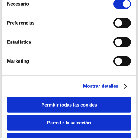
Necesario
de
consentimiento
Preferencias
Estadística
a
Marketing
Mostrar detalles
Permitir todas las cookies
Ya se puede certificar la huella de CO2 de los
productos agrícolas
Permitir la selección
De la mano de la Fundación Caja Rural del Sur y Gestiona,
a través de un proyeto de I+D+i financiado por la
Corporación Tecnológica de Andalucía, nace Carbosiega,