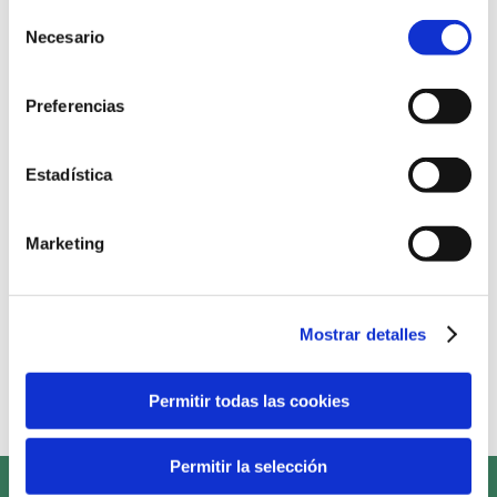
Selección
Formamos parte de sus órganos directivos
Necesario
de
y apoyamos las acciones que estas
consentimiento
fundaciones ponen en marcha para
fomentar la alimentación saludable
Preferencias
Estadística
Realizamos reparto de fruta pelada en
colegios e institutos, en colaboración con
las consejerías territoriales.
Marketing
Hemos llegado con nuestra fruta a los
deportistas, tanto niños como adultos, a
Mostrar detalles
través de las carreras populares y otros
eventos deportivos.
Permitir todas las cookies
Permitir la selección