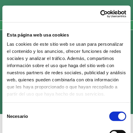
Saltar
al
contenido
Inicio
group1
Esta página web usa cookies
Las cookies de este sitio web se usan para personalizar
el contenido y los anuncios, ofrecer funciones de redes
sociales y analizar el tráfico. Además, compartimos
información sobre el uso que haga del sitio web con
nuestros partners de redes sociales, publicidad y análisis
web, quienes pueden combinarla con otra información
que les haya proporcionado o que hayan recopilado a
partir del uso que haya hecho de sus servicios.
Copyright 2016 | All rights reserved | Bouquet is an
Anecoop Group
brand
|
Aviso legal
|
Política de privacidad
|
Política de cookies
Selección
Necesario
de
consentimiento