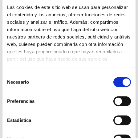
varius vitae. Sed dui lorem, adipiscing in adipiscing et,
interdum nec metus. Mauris ultricies, justo eu convallis
Las cookies de este sitio web se usan para personalizar
placerat, felis enim ornare nisi, vitae mattis nulla ante id
el contenido y los anuncios, ofrecer funciones de redes
dui. Ut lectus purus, commodo et tincidunt vel, interdum
sed lectus. Vestibulum adipiscing [...]
sociales y analizar el tráfico. Además, compartimos
información sobre el uso que haga del sitio web con
Learn More
View Project
nuestros partners de redes sociales, publicidad y análisis
web, quienes pueden combinarla con otra información
que les haya proporcionado o que hayan recopilado a
partir del uso que haya hecho de sus servicios.
Selección
Necesario
de
consentimiento
Preferencias
Estadística